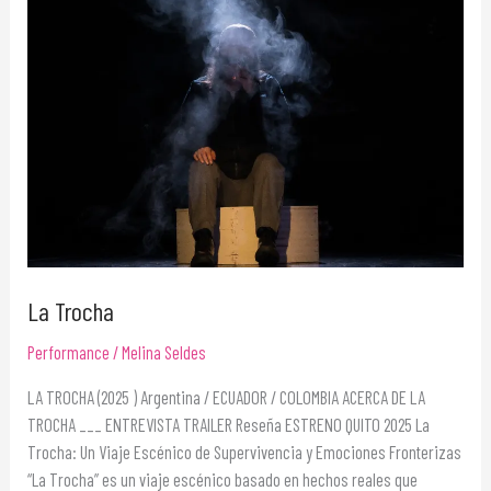
La Trocha
Performance
/
Melina Seldes
LA TROCHA (2025 ) Argentina / ECUADOR / COLOMBIA ACERCA DE LA
TROCHA ___ ENTREVISTA TRAILER Reseña ESTRENO QUITO 2025 La
Trocha: Un Viaje Escénico de Supervivencia y Emociones Fronterizas
“La Trocha” es un viaje escénico basado en hechos reales que