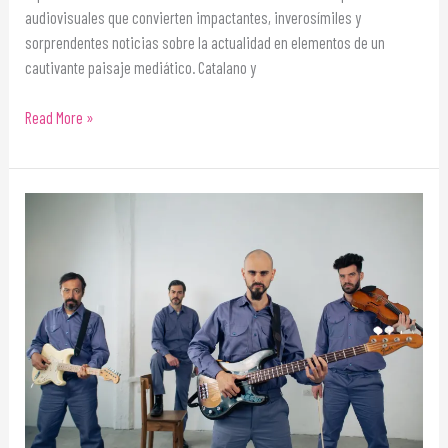
audiovisuales que convierten impactantes, inverosímiles y
sorprendentes noticias sobre la actualidad en elementos de un
cautivante paisaje mediático. Catalano y
Read More »
Los
trenes
matan
a
los
autos