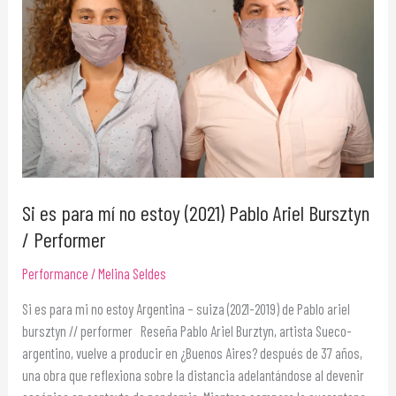
mí
no
estoy
(2021)
Pablo
Ariel
Bursztyn
/
Performer
Si es para mí no estoy (2021) Pablo Ariel Bursztyn
/ Performer
Performance
/
Melina Seldes
Si es para mi no estoy Argentina – suiza (2021-2019) de Pablo ariel
bursztyn // performer Reseña Pablo Ariel Burztyn, artista Sueco-
argentino, vuelve a producir en ¿Buenos Aires? después de 37 años,
una obra que reflexiona sobre la distancia adelantándose al devenir