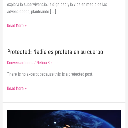
explora la supervivencia, la dignidad y la vida en medio de las
adversidades, planteando […]
Read More »
Protected: Nadie es profeta en su cuerpo
Protected:
Nadie
Conversaciones
/
Melina Seldes
es
profeta
There is no excerpt because this is a protected post.
en
su
Read More »
cuerpo
Nothing
to
Hide