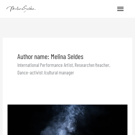
Skip
Main
to
content
Menu
Author name: Melina Seldes
International Performance Artist, Researcher/teacher,
Dance-activist /cultural manager
La
Trocha