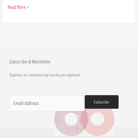
Read More »
Subscribe al Newsletter
Sigamos en contacto hay mucho por explorar!
E
Subscribe
m
a
i
l
*