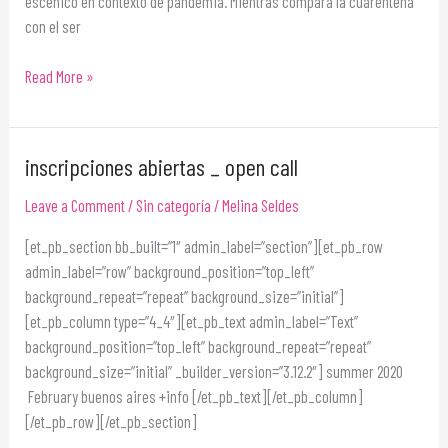
escénico en contexto de pandemia. Mientras compara la cuarentena
con el ser
Read More »
inscripciones abiertas _ open call
inscripciones
abiertas
Leave a Comment
/
Sin categoría
/
Melina Seldes
_
open
[et_pb_section bb_built=”1″ admin_label=”section”][et_pb_row
call
admin_label=”row” background_position=”top_left”
background_repeat=”repeat” background_size=”initial”]
[et_pb_column type=”4_4″][et_pb_text admin_label=”Text”
background_position=”top_left” background_repeat=”repeat”
background_size=”initial” _builder_version=”3.12.2″] summer 2020
February buenos aires +info [/et_pb_text][/et_pb_column]
[/et_pb_row][/et_pb_section]