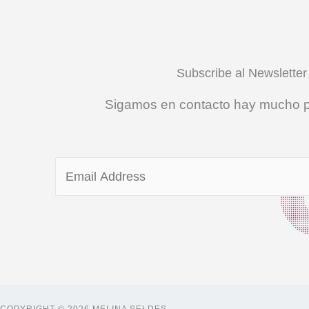
Subscribe al Newsletter
Sigamos en contacto hay mucho po
E
m
a
i
l
*