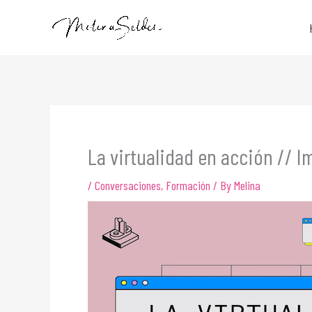
Skip
to
content
La virtualidad en acción // I
/
Conversaciones
,
Formación
/ By
Melina