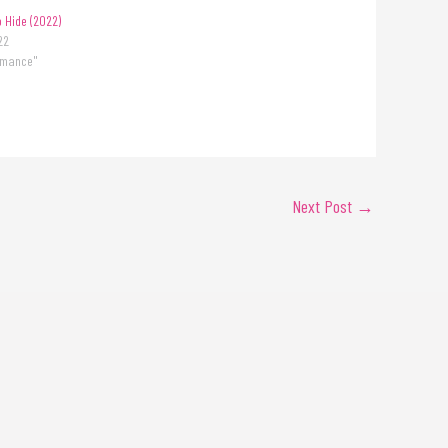
o Hide (2022)
22
rmance"
Next Post
→