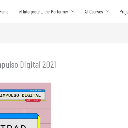
Home
el Interprete _ the Performer
All Courses
Proj
mpulso Digital 2021