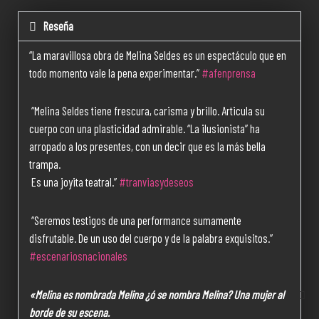
Reseña
“La maravillosa obra de Melina Seldes es un espectáculo que en
todo momento vale la pena experimentar.”
#afenprensa
“Melina Seldes tiene frescura, carisma y brillo. Articula su
cuerpo con una plasticidad admirable. “La ilusionista” ha
arropado a los presentes, con un decir que es la más bella
trampa.
Es una joyita teatral.”
#tranviasydeseos
“Seremos testigos de una performance sumamente
disfrutable. De un uso del cuerpo y de la palabra exquisitos.”
#escenariosnacionales
Fac
Inst
You
Vim
squa
«Melina es nombrada Melina ¿ó se nombra Melina? Una mujer al
borde de su escena.