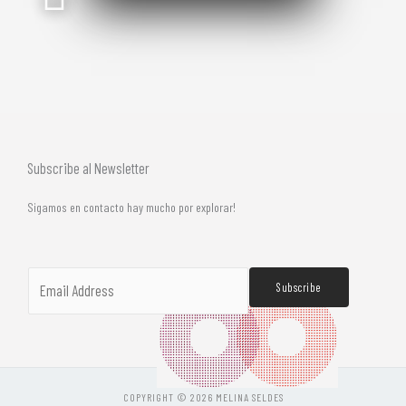
Subscribe al Newsletter
Sigamos en contacto hay mucho por explorar!
E
Subscribe
m
a
i
l
*
COPYRIGHT © 2026 MELINA SELDES