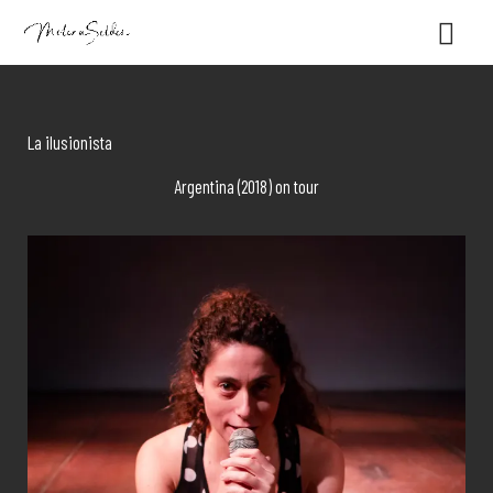
Skip
Main
to
content
Men
La ilusionista
Argentina (2018) on tour